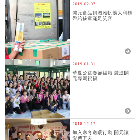
2019-02-07
開元食品捐贈雅帆義大利麵
帶給孩童滿足笑容
2019-01-31
華夏公益春節福箱 裝進開
元專屬祝福
2018-12-17
加入寒冬送暖行動 開元讓
愛傳下去