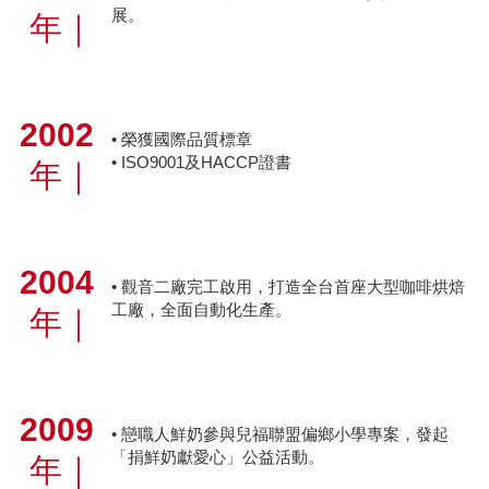
展。
年
｜
2002
• 榮獲國際品質標章
• ISO9001及HACCP證書
年
｜
2004
• 觀音二廠完工啟用，打造全台首座大型咖啡烘焙
工廠，全面自動化生產。
年
｜
2009
• 戀職人鮮奶參與兒福聯盟偏鄉小學專案，發起
「捐鮮奶獻愛心」公益活動。
年
｜