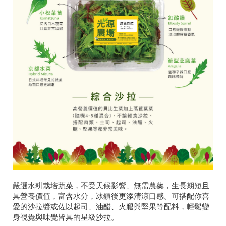
嚴選水耕栽培蔬菜，不受天候影響、無需農藥，生長期短且
具營養價值，富含水分，冰鎮後更添清涼口感。可搭配你喜
愛的沙拉醬或佐以起司、油醋、火腿與堅果等配料，輕鬆變
身視覺與味覺皆具的星級沙拉。