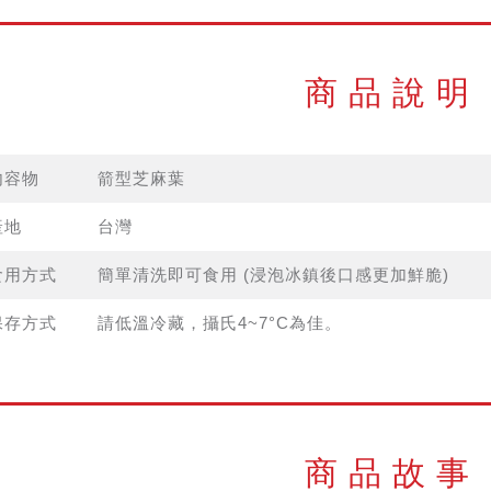
商品說明
內容物
箭型芝麻葉
產地
台灣
食用方式
簡單清洗即可食用 (浸泡冰鎮後口感更加鮮脆)
保存方式
請低溫冷藏，攝氏4~7°C為佳。
商品故事