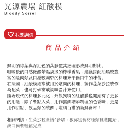
光源農場 紅酸模
Bloody Sorrel
我要詢價
商品介紹
鮮明的綠葉與深紅色的葉脈使其紋理形成鮮明對比。
咀嚼後的口感微酸帶點淡淡的檸檬香氣，建議搭配油脂較豐
富的魚肉類及口感較濃郁的料理來平衡口中的味蕾。
在法國，紅酸模經常被用於燉肉的料理、製作蔬菜沙拉或作
為配菜，也可打碎當成調味醬汁來使用。
隨著現代的料理多元化，外觀獨特的紅酸膜也開始有了更多
的用途，除了餐點入菜、用作擺飾增添料理的色香味，更是
用作甜點、飲品類的裝飾，堪稱百搭的新鮮食材！
相關閱讀：
生菜沙拉食譜4步驟：教你從食材種類挑選開始，
爽口簡餐輕鬆完成