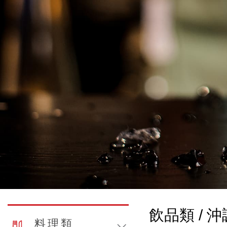
飲品類 / 
料理類