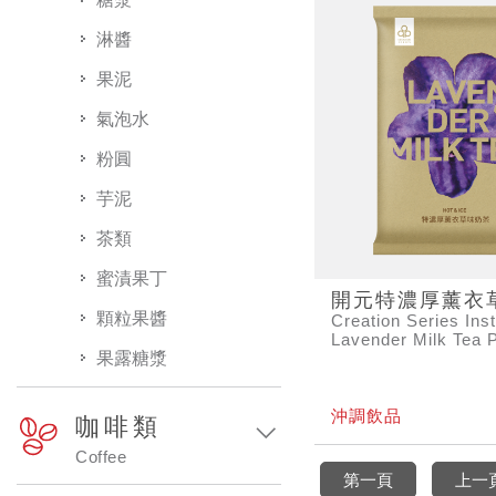
淋醬
果泥
氣泡水
粉圓
芋泥
茶類
蜜漬果丁
開元特濃厚薰衣
顆粒果醬
Creation Series Ins
Lavender Milk Tea 
果露糖漿
沖調飲品
咖啡類
Coffee
第一頁
上一