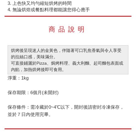
3. 上色快又均勻縮短烘烤的時間
4. 無論烘焙或餐點料理都能讓您得心應手
商品說明
烘烤後呈現迷人的金黃色，伴隨著可口乳焦香氣與令人享受
的拉絲口感，美味滿分。
可直接鋪灑於
Pizza
、焗烤料理、義大利麵、起司麵包表面或
內餡，加熱烘烤後即可食用。
淨重：1kg
保存期限：6個月(未開封)
保存條件：需冷藏於0~4℃以下，開封後請密封冷凍保存，
並於７日內使用完畢。