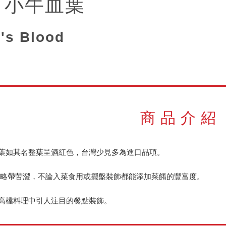
 小牛血葉
l's Blood
商品介紹
葉如其名整葉呈酒紅色，台灣少見多為進口品項。
來略帶苦澀，不論入菜食用或擺盤裝飾都能添加菜餚的豐富度。
高檔料理中引人注目的餐點裝飾。