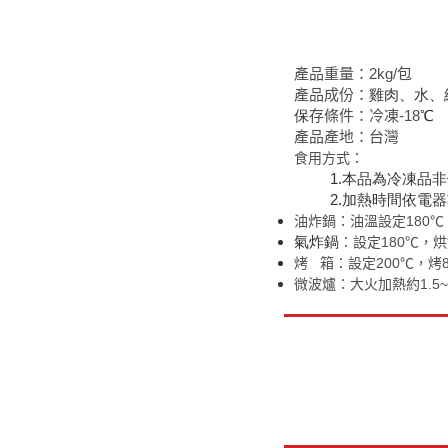
產品重量：2kg/包
產品成份：
雞肉、水、
保
存條件：冷凍-18
℃
產品產地：台灣
食用方式：
1.本品為冷凍品
2.加熱時間依電
油炸鍋：
油溫設定180℃
氣炸鍋
：設定180℃，烘
烤 箱：設定200℃，烤8
微波爐：大火加熱約1.5