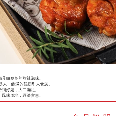
，獨具紐奧良的甜辣滋味。
鮮香誘人，飽滿的雞翅引人食慾。
得恰到好處，大口滿足。
用，風味道地，經濟實惠。