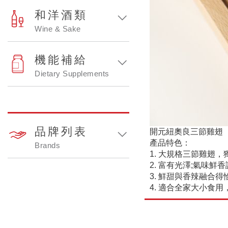
和洋酒類
Wine & Sake
機能補給
Dietary Supplements
品牌列表
開元
紐奧良三節雞翅
產品特色：
Brands
1. 大規格三節雞翅
2. 富有光澤;氣味
3. 鮮甜與香辣融合
4. 適合全家大小食