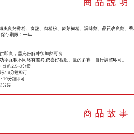
商品說明
紐奧良烤雞粉、食鹽、肉精粉、麥芽糊精、調味劑、品質改良劑、香
保存期限：一年
非供即食，需充份解凍後加熱可食
器功率瓦數不同略有差異,依喜好程度、量的多寡，自行調整即可。
，
炸約2.5~3分鐘
烤7-8分鐘即可
~10分鐘即可
~2分鐘
商品故事