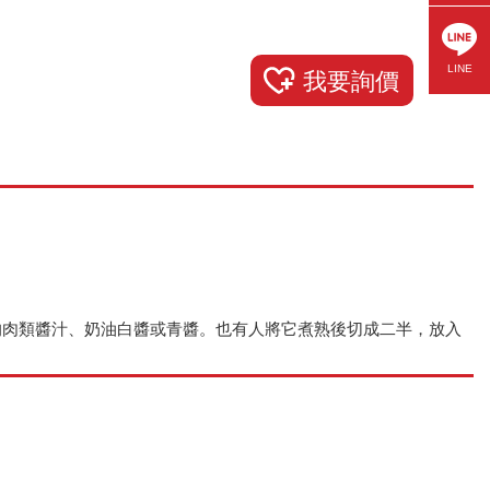
LINE
我要詢價
的肉類醬汁、奶油白醬或青醬。也有人將它煮熟後切成二半，放入