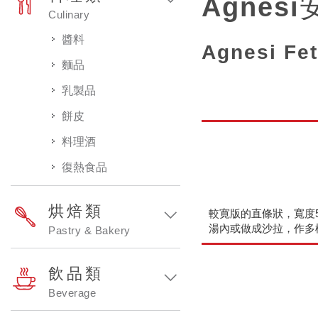
Agnes
Culinary
醬料
Agnesi Fet
麵品
乳製品
餅皮
料理酒
復熱食品
烘焙類
較寛版的直條狀，寬度
湯內或做成沙拉，作多
Pastry & Bakery
飲品類
Beverage