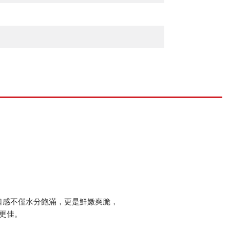
。
的口感不僅水分飽滿，更是鮮嫩爽脆，
更佳。