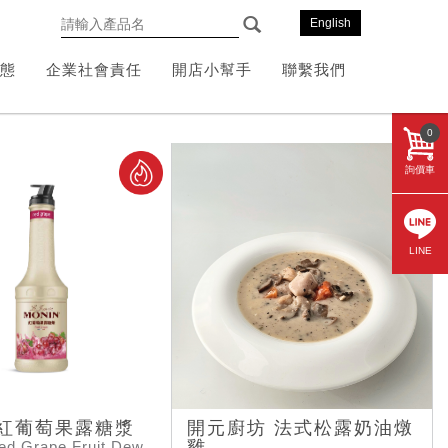
English
態
企業社會責任
開店小幫手
聯繫我們
0
詢價車
LINE
N紅葡萄果露糖漿
開元廚坊 法式松露奶油燉
雞
d Grape Fruit Dew