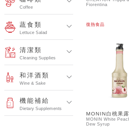
Fiorentina
Coffee
蔬食類
復熱食品
Lettuce Salad
清潔類
Cleaning Supplies
和洋酒類
Wine & Sake
機能補給
Dietary Supplements
MONIN白桃果
MONIN White Peach
Dew Syrup