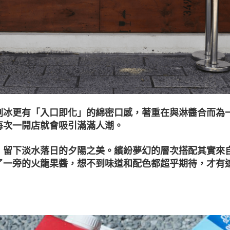
刨冰更有「入口即化」的綿密口感，著重在與淋醬合而為
每次一開店就會吸引滿滿人潮。
，留下淡水落日的夕陽之美。繽紛夢幻的層次搭配其實來
了一旁的火龍果醬，想不到味道和配色都超乎期待，才有