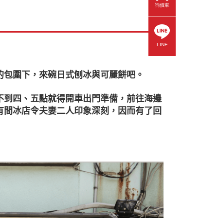
詢價車
LINE
的包圍下，來碗日式刨冰與可麗餅吧。
不到四、五點就得開車出門準備，前往海邊
有間冰店令夫妻二人印象深刻，因而有了回