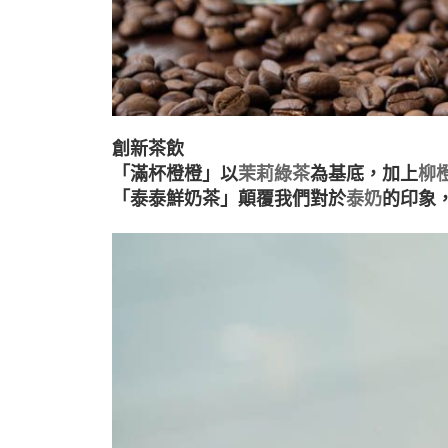
創新茶飲
「滿杯橙橙」以
茉莉綠茶
為基底，加上
柳
「泰泰鮮奶茶」顛覆我們對於
泰奶
的印象