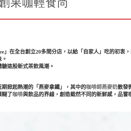
e 首創果咖輕食尚
offee」在全台創立20多間分店，以給「自家人」吃的初
味。
體驗這股新式茶飲風潮。
近期掀起熱潮的「燕麥拿鐵」，其中的
咖啡師燕麥奶
散發
模糊了
咖啡
與飲品的界線，創造截然不同的新鮮感，品嘗