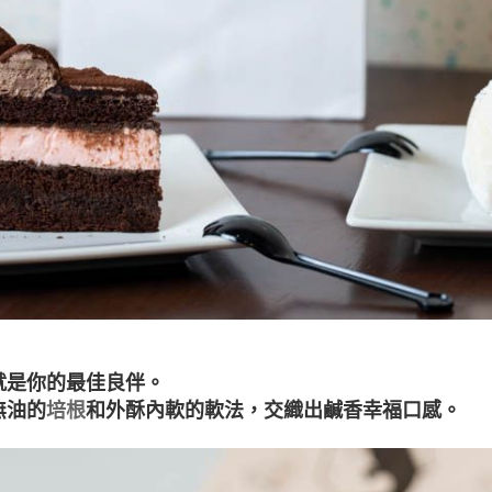
就是你的最佳良伴。
無油的
培根
和外酥內軟的軟法，交織出鹹香幸福口感。