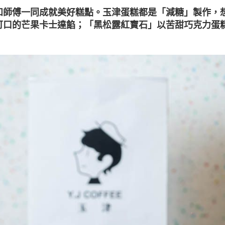
和師傅一同成就美好糕點。玉津蛋糕都是「減糖」製作，
可口的芒果卡士達餡；「黑松露紅寶石」以苦甜巧克力蛋