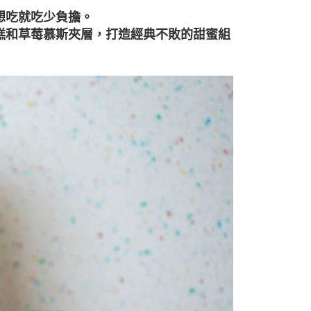
想吃就吃少負擔。
糕和草莓慕斯夾層，打造經典不敗的甜蜜組