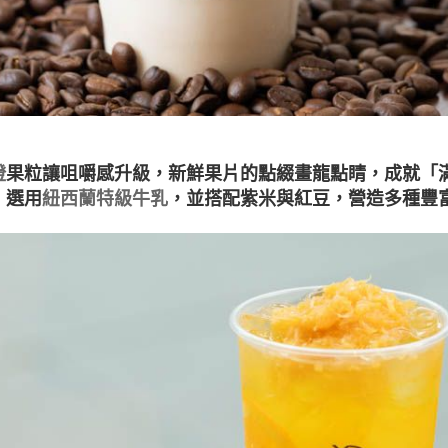
橙
果粒讓咀嚼感升級，新鮮果片的點綴畫龍點睛，成就「
，選用
紐西蘭特級牛乳
，並搭配紫米與紅豆，營造多種豐