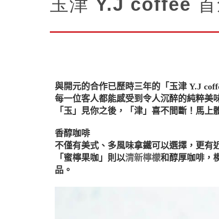
玉津 Y.J coffe
與開元的合作已歷時三年的「玉津 Y.J c
每一位客人都能感受到令人沉醉的純粹美
「玉」見你之後，「津」喜不間斷！馬上
香醇咖啡
不僅有美式、多風味拿鐵可以選擇，更有
「蜜檸果咖」則以
清新檸檬
和醇厚咖啡，
品。