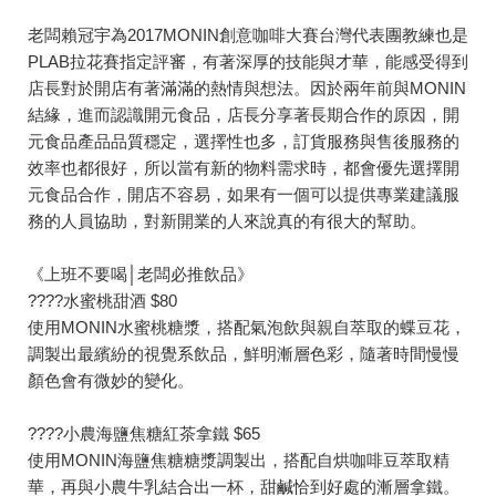
老闆賴冠宇為2017MONIN創意咖啡大賽台灣代表團教練也是
PLAB拉花賽指定評審，有著深厚的技能與才華，能感受得到
店長對於開店有著滿滿的熱情與想法。因於兩年前與MONIN
結緣，進而認識開元食品，店長分享著長期合作的原因，開
元食品產品品質穩定，選擇性也多，訂貨服務與售後服務的
效率也都很好，所以當有新的物料需求時，都會優先選擇開
元食品合作，開店不容易，如果有一個可以提供專業建議服
務的人員協助，對新開業的人來說真的有很大的幫助。
《上班不要喝│老闆必推飲品》
????水蜜桃甜酒 $80
使用MONIN水蜜桃糖漿，搭配氣泡飲與親自萃取的蝶豆花，
調製出最繽紛的視覺系飲品，鮮明漸層色彩，隨著時間慢慢
顏色會有微妙的變化。
????小農海鹽焦糖紅茶拿鐵 $65
使用MONIN海鹽焦糖糖漿調製出，搭配自烘咖啡豆萃取精
華，再與小農牛乳結合出一杯，甜鹹恰到好處的漸層拿鐵。