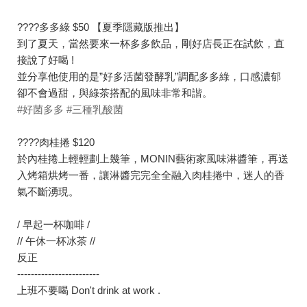
????多多綠 $50 【夏季隱藏版推出】
到了夏天，當然要來一杯多多飲品，剛好店長正在試飲，直
接說了好喝 !
並分享他使用的是”好多活菌發酵乳”調配多多綠，口感濃郁
卻不會過甜，與綠茶搭配的風味非常和諧。
#好菌多多
#三種乳酸菌
????肉桂捲 $120
於內桂捲上輕輕劃上幾筆，MONIN藝術家風味淋醬筆，再送
入烤箱烘烤一番，讓淋醬完完全全融入肉桂捲中，迷人的香
氣不斷湧現。
/ 早起一杯咖啡 /
// 午休一杯冰茶 //
反正
------------------------
上班不要喝 Don't drink at work .