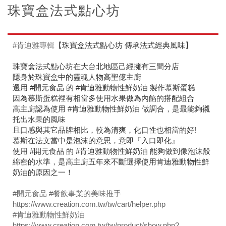
珠寶盒法式點心坊
#肯迪雅專輯
【珠寶盒法式點心坊 傳承法式經典風味】
珠寶盒法式點心坊在大台北地區己經擁有三間分店
隱身於珠寶盒中的靈魂人物高聖億主廚
選用 #開元食品 的 #肯迪雅動物性鮮奶油 製作慕斯蛋糕
因為慕斯蛋糕裡有相當多使用水果做為內餡的搭配組合
高主廚認為使用 #肯迪雅動物性鮮奶油 做調合，是最能夠襯
托出水果的風味
且口感與其它品牌相比，較為清爽，化口性也相當的好!
慕斯在法文當中是泡沫的意思，意即『入口即化』
使用 #開元食品 的 #肯迪雅動物性鮮奶油 能夠做到像泡沫般
綿密的水準，是高主廚五年來不斷選擇使用肯迪雅動物性鮮
奶油的原因之一！
#開元食品
#餐飲事業的美味推手
https://www.creation.com.tw/tw/cart/helper.php
#肯迪雅動物性鮮奶油
https://www.creation.com.tw/tw/product/show.php?