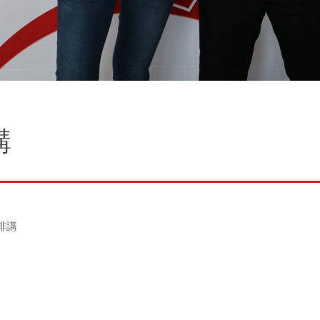
講
咖啡講