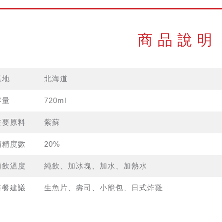
商品說明
產地
北海道
容量
720ml
主要原料
紫蘇
酒精度數
20%
適飲溫度
純飲、加冰塊、加水、加熱水
搭餐建議
生魚片、壽司、小籠包、日式炸雞