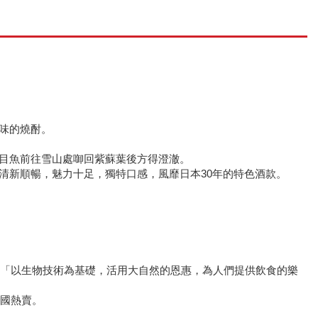
味的燒酎。
目魚前往雪山處啣回紫蘇葉後方得澄澈。
清新順暢，魅力十足，獨特口感，風靡日本30年的特色酒款。
。「以生物技術為基礎，活用大自然的恩惠，為人們提供飲食的樂
全國熱賣。