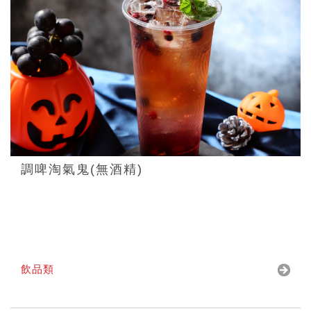
調啤淘氣鬼(無酒精)
飲品類