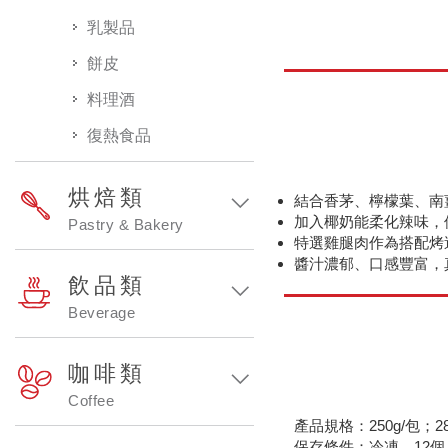
乳製品
餅皮
料理酒
復熱食品
烘焙類
結合香茅、檸檬葉、南
加入椰奶能柔化辣味，
Pastry & Bakery
特選雞腿肉作為搭配烤
醬汁濃郁、口感豐富，
飲品類
Beverage
咖啡類
Coffee
產品規格：250g/包；2
保存條件：冷凍，12個