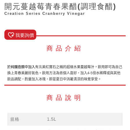
開元蔓越莓青春果醋(調理食醋)
Creation Series Cranberry Vinegar
我要詢價
商品介紹
於純釀造醋中加入
有北美紅寶石之稱的超級水果蔓越莓
汁，
飲用即可為自己
換上青春美麗好氣色。飲用方法為依個人喜好，加入
倍水稀釋或與其他
4-5
飲品調配，酌量加入冰塊，即是夏日中消暑清涼的味覺享受。
商品說明
規格
1.5L