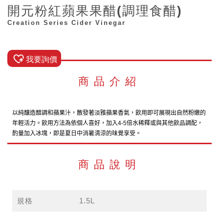
開元粉紅蘋果果醋(調理食醋)
Creation Series Cider Vinegar
我要詢價
商品介紹
以純釀造醋調和蘋果汁，散發著淡雅蘋果香氣，
飲用即可展現出自然粉嫩的
年輕活力。飲用方法為依個人喜好，加入
倍水稀釋或與其他飲品調配，
4-5
酌量加入冰塊，即是夏日中消暑清涼的味覺享受。
商品說明
規格
1.5L