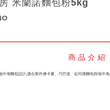
房 米蘭諾麵包粉5kg
NO
商品介紹
地中海麵包設計,適合製作佛卡夏、巧巴達、起司捲麵包與地中海