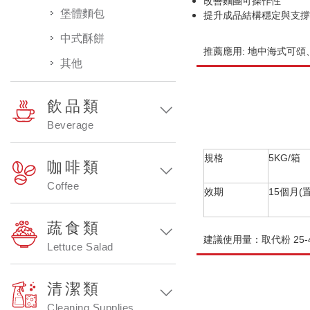
改善麵團可操作性
堡體麵包
提升成品結構穩定與支撐
中式酥餅
推薦應用
: 地中海式可
其他
飲品類
Beverage
規格
5KG/箱
咖啡類
Coffee
效期
15個月(
蔬食類
建議使用量
：取代粉 25-
Lettuce Salad
清潔類
Cleaning Supplies