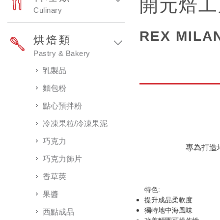
開元焙工
Culinary
REX MILA
烘焙類
Pastry & Bakery
乳製品
麵包粉
點心預拌粉
冷凍果粒/冷凍果泥
巧克力
專為打造
巧克力飾片
香草莢
特色
:
果醬
提升成品柔軟度
獨特地中海風味
西點成品