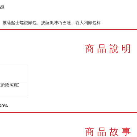
感
頌、披薩起士螺旋麵包、披薩風味巧巴達、義大利麵包棒
商品說明
置於陰涼處)
40%
商品故事