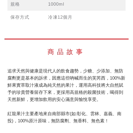
規格
1000ml
保存方式
冷凍12個月
商品故事
追求天然與健康是現代人的飲食趨勢，少糖、少添加、無防
腐劑更是基本的訴求，因應這些吶喊而生的芙芮西，100%新
鮮果實萃取汁液成為純天然的果汁，運用高科技將大自然賦
予的珍貴營養留存下來，更採用高規格的殺菌技術，喝得到
天然新鮮，更增加飲用的安心滿意與愉悅享受。
紅龍果汁主要產地來自南部縣市(如:彰化、雲林、嘉義、南
投)，100%原汁原味，無防腐劑、無香料、無色素！