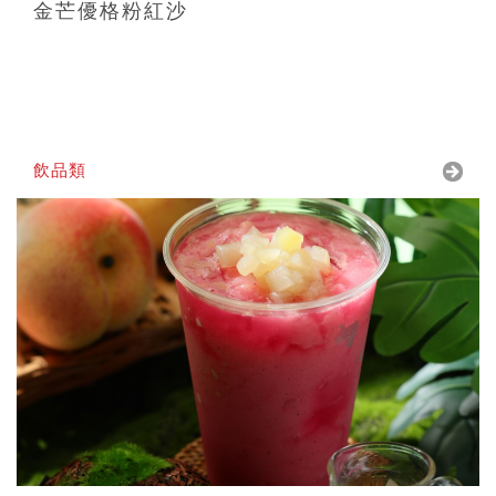
金芒優格粉紅沙
飲品類