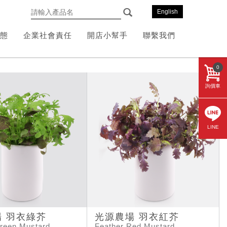
English
態
企業社會責任
開店小幫手
聯繫我們
0
詢價車
LINE
 羽衣綠芥
光源農場 羽衣紅芥
reen Mustard
Feather Red Mustard