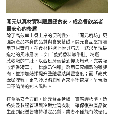
開元以真材實料跟嚴謹食安，成為餐飲業者
最安心的後盾
除了高效率出餐上桌的便利性外，「開元廚坊」更
強調產品本身的品質與食安基礎。開元食品堅持選
用真材實料，在食材挑選上極具巧思，務求呈現最
道地的風味層次 ：如「義式香料燉牛肚」精選口
感軟嫩的牛肚，以西班牙葡萄酒慢火燉煮，完美吸
收酒香精華；「松露奶油雞」選用口感細嫩的雞腿
肉，並添加菇類提升整體嚼感與豐富度；而「泰式
綠咖哩雞」更巧妙以溫潤乳香來平衡辣度，呈現順
口不嗆辣的迷人風味。
在食品安全方面，開元食品延續一貫嚴謹標準，透
過完整製程管理與冷鏈控管機制，確保復熱產品從
生產到配送皆維持穩定品質。業者不僅能有效優化