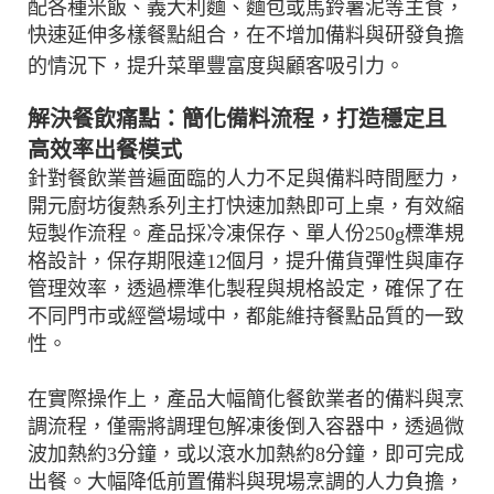
配各種米飯、義大利麵、麵包或馬鈴薯泥等主食，
快速延伸多樣餐點組合，在不增加備料與研發負擔
的情況下，提升菜單豐富度與顧客吸引力。
解決餐飲痛點：簡化備料流程，打造穩定且
高效率出餐模式
針對餐飲業普遍面臨的人力不足與備料時間壓力，
開元廚坊復熱系列主打快速加熱即可上桌，有效縮
短製作流程。產品採冷凍保存、單人份250g標準規
格設計，保存期限達12個月，提升備貨彈性與庫存
管理效率，透過標準化製程與規格設定，確保了在
不同門市或經營場域中，都能維持餐點品質的一致
性。
在實際操作上，產品大幅簡化餐飲業者的備料與烹
調流程，僅需將調理包解凍後倒入容器中，透過微
波加熱約3分鐘，或以滾水加熱約8分鐘，即可完成
出餐。大幅降低前置備料與現場烹調的人力負擔，