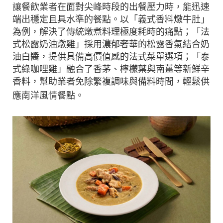
讓餐飲業者在面對尖峰時段的出餐壓力時，能迅速
端出穩定且具水準的餐點。以「義式香料燉牛肚」
為例，解決了傳統燉煮料理極度耗時的痛點；「法
式松露奶油燉雞」採用濃郁奢華的松露香氣結合奶
油白醬，提供具備高價值感的法式菜單選項；「泰
式綠咖哩雞」融合了香茅、檸檬葉與南薑等新鮮辛
香料，幫助業者免除繁複調味與備料時間，輕鬆供
應南洋風情餐點。