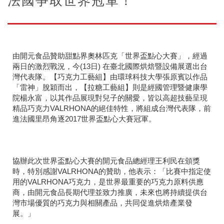
法國爭取世界冠軍！
由開元食品贊助甜點界奧林匹克「世界盃點心大賽」，經過
兩日的激烈戰況，今(13日) 在臺北國際烘焙暨設備展選出台
灣代表隊。【巧克力工藝組】由環球科技大學張原賓以作品
「雷神」脫穎而出，【拉糖工藝組】則是經國管理暨健康學
院楊永富，以其作品展現對兒子的關愛，皆以高超技藝呈現
精品巧克力VALRHONA的絕佳特性，將組成台灣代表隊，前
進法國里昂角逐2017世界盃點心大賽冠軍。
協辦此次世界盃點心大賽的開元食品總經理王利民在頒獎
時，特別感謝VALRHONA的贊助，他表示：「比賽中指定使
用的VALRHONA巧克力，是世界最重要的巧克力原料供應
商，由開元食品長期代理並致力推廣，未來也將持續提供台
灣市場優質的巧克力與相關產品，共同促進烘焙產業發
展。」